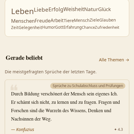
Leben
Liebe
Erfolg
Weisheit
Natur
Glück
Ziele
Glauben
Menschen
Freude
Arbeit
Tiere
Mensch
Zeit
Gelegenheit
Humor
Gott
Erfahrung
Chance
Zufriedenheit
Gerade beliebt
Alle Themen →
Die meistgefragten Sprüche der letzten Tage.
❝
Sprüche zu Schulabschluss und Prüfungen
Durch Bildung verschönert der Mensch sein eigenes Ich.
Er schämt sich nicht, zu lernen und zu fragen. Fragen und
Forschen sind die Wurzeln des Wissens, Denken und
Nachsinnen der Weg.
—
Konfuzius
✦
4.3