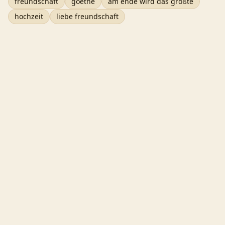
freundschaft
goethe
am ende wird das größte
hochzeit
liebe freundschaft