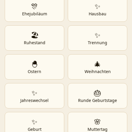
🎊
✨
Ehejubiläum
Hausbau
🏖️
✨
Ruhestand
Trennung
🐣
🎄
Ostern
Weihnachten
✨
🎂
Jahreswechsel
Runde Geburtstage
✨
🌸
Geburt
Muttertag